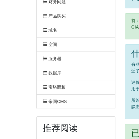
财务问题
产品购买
答
G
域名
空间
服务器
有
适
数据库
迷你
宝塔面板
用
所
帝国CMS
静
推荐阅读