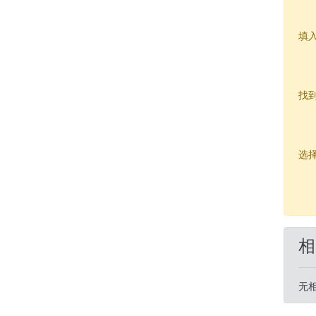
填
找
选
相
无