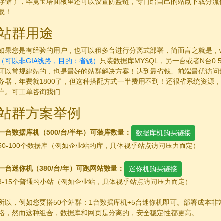
存储了，毕竟宝塔面板里还可以设置防盗链，专门给自己的站点下载分流使用。
载！
站群用途
如果您是有经验的用户，也可以租多台进行分离式部署，简而言之就是，we
（可以非GIA线路，目的：省钱）
只装数据库MYSQL，另一台或者N台0.5
可以常规建站的，也是最好的站群解决方案！达到最省钱、前端最优访问速
务器，年费就1800了，但这种搭配方式一半费用不到！还很省系统资源
户。可工单咨询我们
站群方案举例
一台数据库机（500/台/半年）可装库数量：
数据库机购买链接
50-100个数据库（例如企业站的库，具体视乎站点访问压力而定）
一台迷你机（380/台/年）可跑网站数量：
迷你机购买链接
3-15个普通的小站（例如企业站，具体视乎站点访问压力而定）
所以，例如您要搭50个站群：1台数据库机+5台迷你机即可。部署成本非
格，然而这种组合，数据库和网页是分离的，安全稳定性都更高。