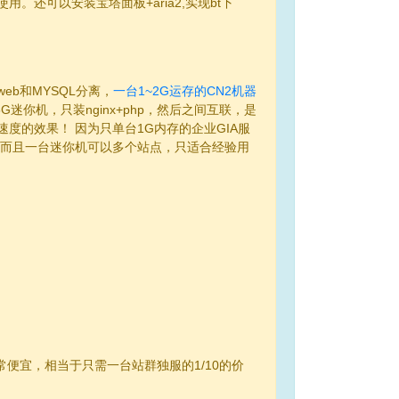
还可以安装宝塔面板+aria2,实现bt下
b和MYSQL分离，
一台1~2G运存的CN2机器
G迷你机，只装nginx+php，然后之间互联，是
度的效果！ 因为只单台1G内存的企业GIA服
，而且一台迷你机可以多个站点，只适合经验用
常便宜，相当于只需一台站群独服的1/10的价