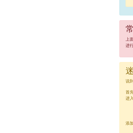
上
进
迷
说
首
进
添